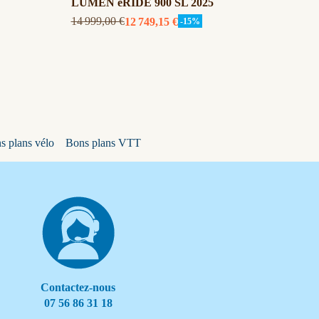
LUMEN eRIDE 900 SL 2025
OVER
14 999,00 €
3 999,
12 749,15 €
-15%
s plans vélo
Bons plans VTT
Contactez-nous
07 56 86 31 18