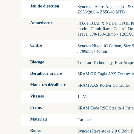
Jeu de direction
Syncros - Acros Angle adjust & 
ZS56/28.6 – ZS56/40 MTB
Amortisseur
FOX FLOAT X NUDE EVOL Piggy 
modes: Climb-Ramp Control-Desc
Travel 170-130-Climb / T205X6
Cintre
Syncros Hixon iC Carbon, Size 
/ 780mm / 40mm
Blocage
TracLoc Technology, Rear Suspe
Dérailleur arrière
SRAM GX Eagle AXS Transmission
Manettes dérailleur
SRAM AXS Rocker Controller
Vitesses
12 Vit.
Freins
SRAM Code RSC Stealth 4 Pisto
Matériau
Carbone
Roues
Syncros Revelstoke 2.0 6 Bolt,