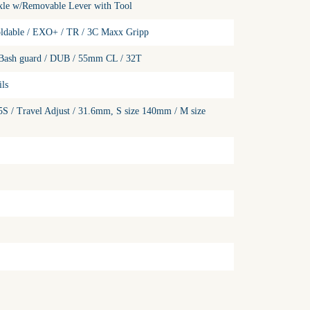
xle w/Removable Lever with Tool
Foldable / EXO+ / TR / 3C Maxx Gripp
Bash guard / DUB / 55mm CL / 32T
ils
S / Travel Adjust / 31.6mm, S size 140mm / M size