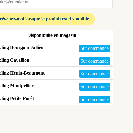
Disponibilité en magasin
ling Bourgoin-Jallieu
Sur commande
ling Cavaillon
Sur commande
cling Hénin-Beaumont
Sur commande
ling Montpellier
Sur commande
ling Petite-Forêt
Sur commande