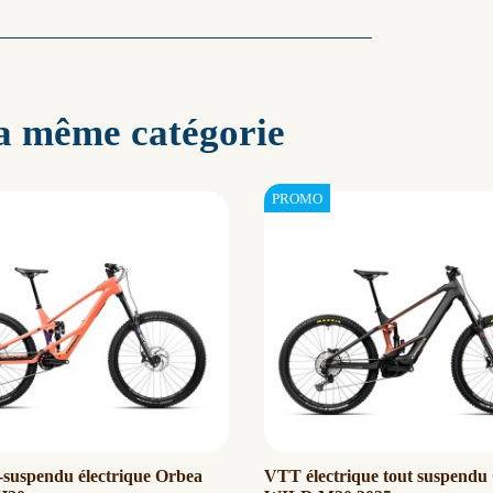
la même catégorie
suspendu électrique Orbea
VTT électrique tout suspendu