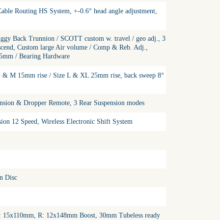
Cable Routing HS System, +-0.6° head angle adjustment,
Back Trunnion / SCOTT custom w. travel / geo adj., 3
end, Custom large Air volume / Comp & Reb. Adj.,
5mm / Bearing Hardware
S & M 15mm rise / Size L & XL 25mm rise, back sweep 8°
nsion & Dropper Remote, 3 Rear Suspension modes
 12 Speed, Wireless Electronic Shift System
n Disc
 F: 15x110mm, R: 12x148mm Boost, 30mm Tubeless ready