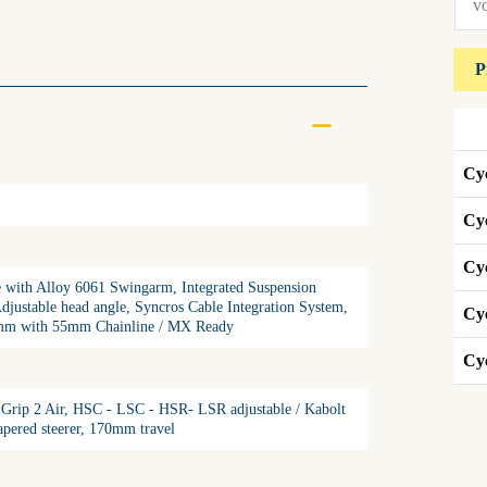
Cyc
Cyc
Cy
ith Alloy 6061 Swingarm, Integrated Suspension
djustable head angle, Syncros Cable Integration System,
Cyc
mm with 55mm Chainline / MX Ready
Cyc
 Grip 2 Air, HSC - LSC - HSR- LSR adjustable / Kabolt
pered steerer, 170mm travel