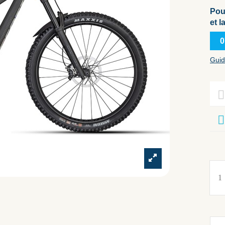
Pou
et l
0
Guid