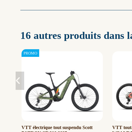
16 autres produits dans 
VTT électrique tout suspendu Scott
VTT tout-