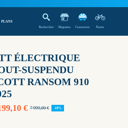
 PLANS
Rechercher
Magasins
Connexion
Panier
TT ÉLECTRIQUE
OUT-SUSPENDU
COTT RANSOM 910
025
199,10 €
7 999,00 €
-10%