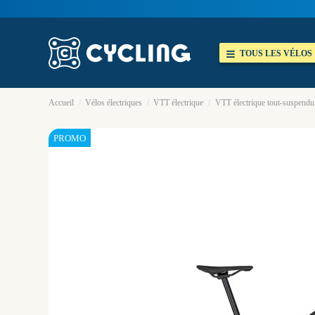
TOUS LES VÉLOS
Accueil
Vélos électriques
VTT électrique
VTT électrique tout-suspen