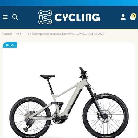
0
Accueil
VTT
VTT électrique tout suspendu Lapierre OVERVOLT AM 7.8 2025