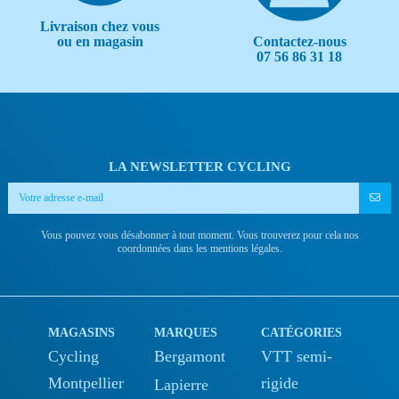
Livraison chez vous
Contactez-nous
ou en magasin
07 56 86 31 18
LA NEWSLETTER CYCLING
Vous pouvez vous désabonner à tout moment. Vous trouverez pour cela nos
coordonnées dans les mentions légales.
MAGASINS
MARQUES
CATÉGORIES
Cycling
Bergamont
VTT semi-
Montpellier
rigide
Lapierre