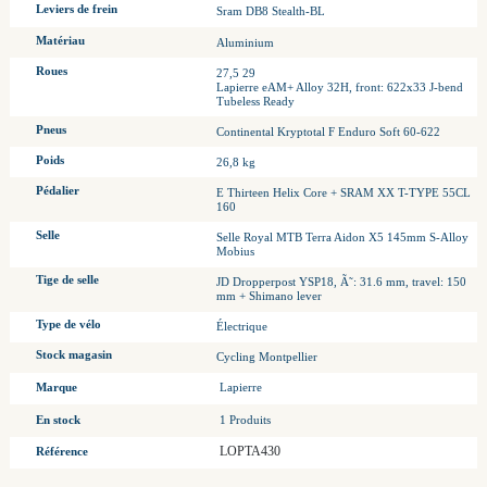
Leviers de frein
Sram DB8 Stealth-BL
Matériau
Aluminium
Roues
27,5 29
Lapierre eAM+ Alloy 32H, front: 622x33 J-bend
Tubeless Ready
Pneus
Continental Kryptotal F Enduro Soft 60-622
Poids
26,8 kg
Pédalier
E Thirteen Helix Core + SRAM XX T-TYPE 55CL
160
Selle
Selle Royal MTB Terra Aidon X5 145mm S-Alloy
Mobius
Tige de selle
JD Dropperpost YSP18, Ã˜: 31.6 mm, travel: 150
mm + Shimano lever
Type de vélo
Électrique
Stock magasin
Cycling Montpellier
Marque
Lapierre
En stock
1 Produits
LOPTA430
Référence