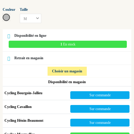
Couleur
Taille
Gris
Disponibilité en ligne
1
En stock
Retrait en magasin
Choisir un magasin
Disponibilité en magasin
Cycling Bourgoin-Jallieu
Sur commande
Cycling Cavaillon
Sur commande
Cycling Hénin-Beaumont
Sur commande