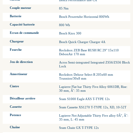
Bosch Performance line CX
Couple moteur
85 Nm
Batterie
Bosch Powertube Horizontal 800Wh
Capacité batterie
800 Wh
Ecran de commande
Bosch Kiox 300
Chargeur
Bosch Quick Charger Charger 4A
Fourche
Rockshox ZEB Base RUSH RC 29" 15x110
DebonAir 170 mm
Jeu de direction
Acros Semi-integrated Integrated ZS56/ZS56 Block
Lock
Amortisseur
Rockshox Deluxe Select R 205x60 mm
Trunnion/30x8 mm
Cintre
Lapierre Flat bar Thirty Five Alloy 6061DB, Rise:
30 mm, Ã˜: 35 mm
Dérailleur arrière
Sram S1000 Eagle AXS T-TYPE 12s
Cassette
Sram Cassette XS1270 T-TYPE 12s, XD, 10-52T
Potence
Lapierre Not Adjustable Thirty Five alloy 0Â°, Ã˜:
35 mm, L: 45 mm
Chaîne
Sram Chain GX T-TYPE 12s