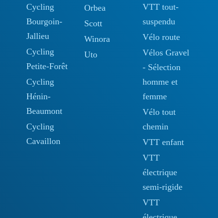
Cycling
VTT tout-
Orbea
Bourgoin-
suspendu
Scott
Jallieu
Vélo route
Winora
Cycling
Vélos Gravel
Uto
Petite-Forêt
- Sélection
Cycling
homme et
Hénin-
femme
Beaumont
Vélo tout
Cycling
chemin
Cavaillon
VTT enfant
VTT
électrique
semi-rigide
VTT
électrique