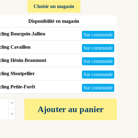
Choisir un magasin
Disponibilité en magasin
ling Bourgoin-Jallieu
Sur commande
ling Cavaillon
Sur commande
cling Hénin-Beaumont
Sur commande
ling Montpellier
Sur commande
ling Petite-Forêt
Sur commande
Ajouter au panier