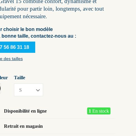
Gravel 15 combine confort, dynamisme et
ularité pour partir loin, longtemps, avec tout
quipement nécessaire.
r choisir le bon modèle
a bonne taille, contactez-nous au :
7 56 86 31 18
e des tailles
leur
Taille
rbon black
Disponibilité en ligne
1
En stock
Retrait en magasin