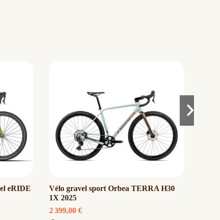
el eRIDE
Vélo gravel sport Orbea TERRA H30
Vélo 
1X 2025
1 999,
2 399,00 €