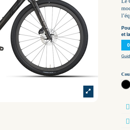
Le 
mod
l’é
Pou
et l
0
Guid
Cou
ca