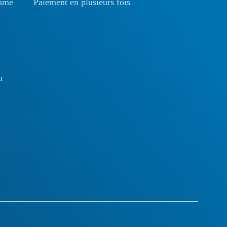
omme
Paiement en plusieurs fois
u