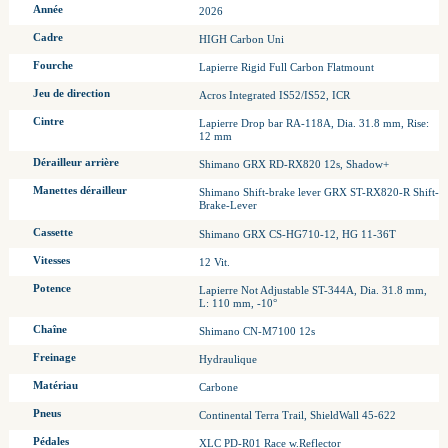
Année
2026
Cadre
HIGH Carbon Uni
Fourche
Lapierre Rigid Full Carbon Flatmount
Jeu de direction
Acros Integrated IS52/IS52, ICR
Cintre
Lapierre Drop bar RA-118A, Dia. 31.8 mm, Rise:
12 mm
Dérailleur arrière
Shimano GRX RD-RX820 12s, Shadow+
Manettes dérailleur
Shimano Shift-brake lever GRX ST-RX820-R Shift-
Brake-Lever
Cassette
Shimano GRX CS-HG710-12, HG 11-36T
Vitesses
12 Vit.
Potence
Lapierre Not Adjustable ST-344A, Dia. 31.8 mm,
L: 110 mm, -10°
Chaîne
Shimano CN-M7100 12s
Freinage
Hydraulique
Matériau
Carbone
Pneus
Continental Terra Trail, ShieldWall 45-622
Pédales
XLC PD-R01 Race w.Reflector