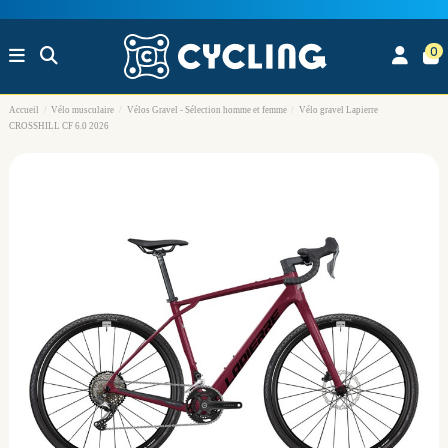
0
Accueil
Vélo musculaire
Vélos Gravel - Sélection homme et femme
Vélo gravel Lapierre
CROSSHILL CF 6.0 2026