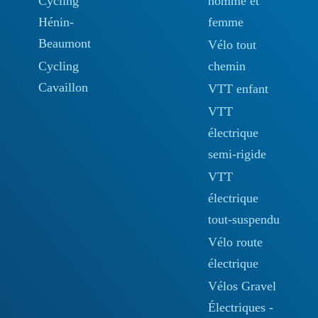
Cycling
homme et
Hénin-
femme
Beaumont
Vélo tout
Cycling
chemin
Cavaillon
VTT enfant
VTT
électrique
semi-rigide
VTT
électrique
tout-suspendu
Vélo route
électrique
Vélos Gravel
Électriques -