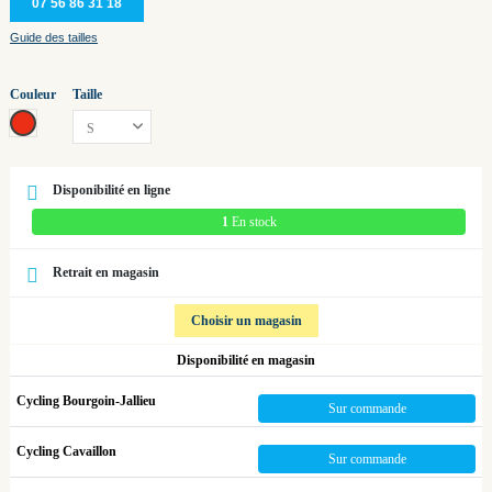
07 56 86 31 18
Guide des tailles
Couleur
Taille
strong ruby red - glossy
Disponibilité en ligne
1
En stock
Retrait en magasin
Choisir un magasin
Disponibilité en magasin
Cycling Bourgoin-Jallieu
Sur commande
Cycling Cavaillon
Sur commande