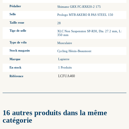
Pédalier
Shimano GRX FC-RX820-2 175
Selle
Prologo MTB AKERO R PAS STEEL 150
Taille roue
28
Tige de selle
XLC Non Suspension SP-R30, Dia. 27.2 mm, L:
350 mm
Type de vélo
Musculaire
Stock magasin
Cycling Hénin-Beaumont
Marque
Lapierre
En stock
1 Produits
LCFUA460
Référence
16 autres produits dans la même
catégorie