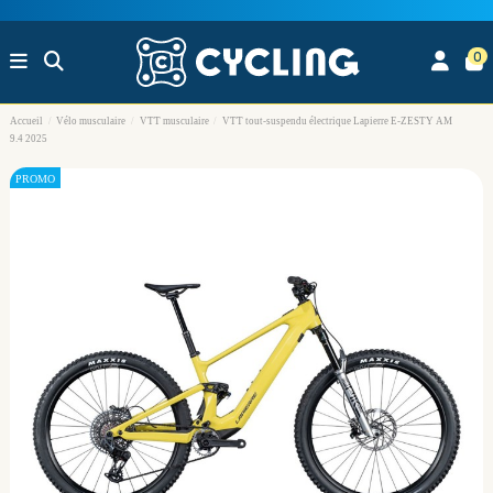
0
Accueil
Vélo musculaire
VTT musculaire
VTT tout-suspendu électrique Lapierre E-ZESTY AM
9.4 2025