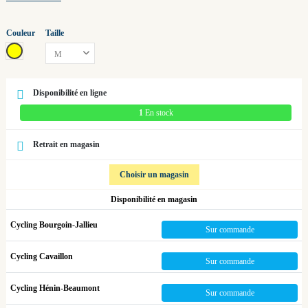
Couleur
Taille
jaune
Disponibilité en ligne
1
En stock
Retrait en magasin
Choisir un magasin
Disponibilité en magasin
Cycling Bourgoin-Jallieu
Sur commande
Cycling Cavaillon
Sur commande
Cycling Hénin-Beaumont
Sur commande