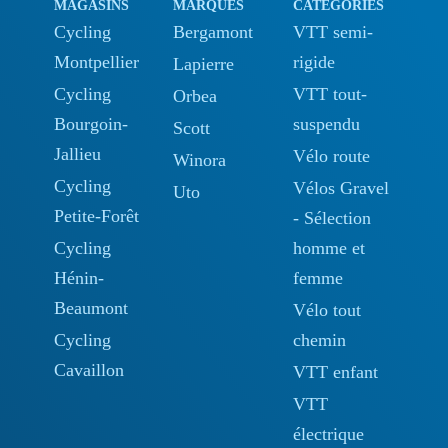
MAGASINS
MARQUES
CATÉGORIES
Cycling
Bergamont
VTT semi-
Montpellier
rigide
Lapierre
Cycling
VTT tout-
Orbea
Bourgoin-
suspendu
Scott
Jallieu
Vélo route
Winora
Cycling
Vélos Gravel
Uto
Petite-Forêt
- Sélection
Cycling
homme et
Hénin-
femme
Beaumont
Vélo tout
Cycling
chemin
Cavaillon
VTT enfant
VTT
électrique