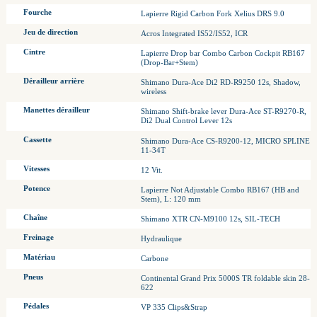
Fourche
Lapierre Rigid Carbon Fork Xelius DRS 9.0
Jeu de direction
Acros Integrated IS52/IS52, ICR
Cintre
Lapierre Drop bar Combo Carbon Cockpit RB167
(Drop-Bar+Stem)
Dérailleur arrière
Shimano Dura-Ace Di2 RD-R9250 12s, Shadow,
wireless
Manettes dérailleur
Shimano Shift-brake lever Dura-Ace ST-R9270-R,
Di2 Dual Control Lever 12s
Cassette
Shimano Dura-Ace CS-R9200-12, MICRO SPLINE
11-34T
Vitesses
12 Vit.
Potence
Lapierre Not Adjustable Combo RB167 (HB and
Stem), L: 120 mm
Chaîne
Shimano XTR CN-M9100 12s, SIL-TECH
Freinage
Hydraulique
Matériau
Carbone
Pneus
Continental Grand Prix 5000S TR foldable skin 28-
622
Pédales
VP 335 Clips&Strap