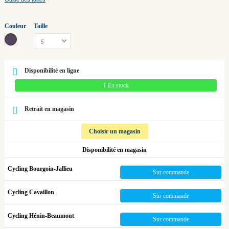
Couleur
Taille
midnight plum purple - glossy
Disponibilité en ligne
1
En stock
Retrait en magasin
Choisir un magasin
Disponibilité en magasin
Cycling Bourgoin-Jallieu
Sur commande
Cycling Cavaillon
Sur commande
Cycling Hénin-Beaumont
Sur commande