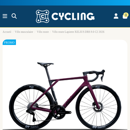
0
Accueil
Vélo musculaire
Vélo route
Vélo route Lapierre XELIUS DRS 9.0 C2 2026