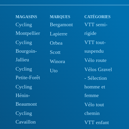
MAGASINS
MARQUES
CATÉGORIES
Cycling
Bergamont
VTT semi-
Montpellier
rigide
Lapierre
Cycling
VTT tout-
Orbea
Bourgoin-
suspendu
Scott
Jallieu
Vélo route
Winora
Cycling
Vélos Gravel
Uto
Petite-Forêt
- Sélection
Cycling
homme et
Hénin-
femme
Beaumont
Vélo tout
Cycling
chemin
Cavaillon
VTT enfant