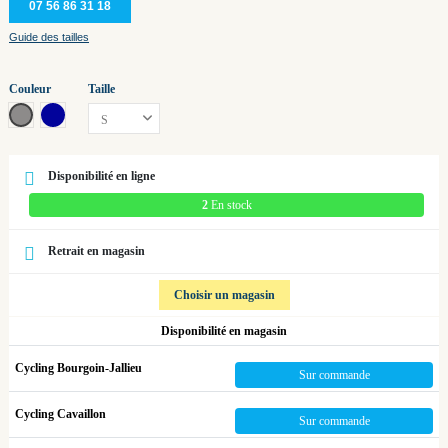
07 56 86 31 18
Guide des tailles
Couleur
Taille
carbon grey
gelato blue/carbon black
Disponibilité en ligne
2
En stock
Retrait en magasin
Choisir un magasin
Disponibilité en magasin
Cycling Bourgoin-Jallieu
Sur commande
Cycling Cavaillon
Sur commande