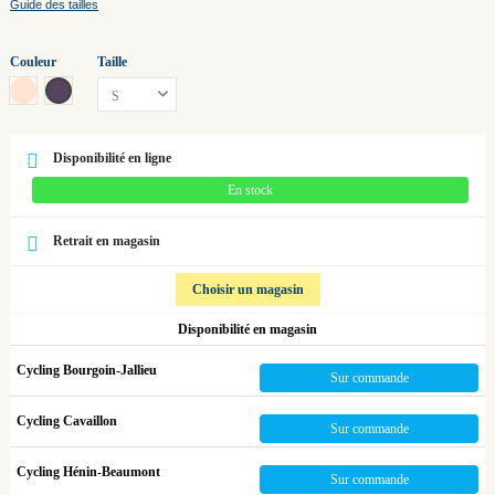
Guide des tailles
Couleur
Taille
taupe beige
carbon black/tulip purple
Disponibilité en ligne
En stock
Retrait en magasin
Choisir un magasin
Disponibilité en magasin
Cycling Bourgoin-Jallieu
Sur commande
Cycling Cavaillon
Sur commande
Cycling Hénin-Beaumont
Sur commande