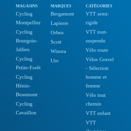
MAGASINS
MARQUES
CATÉGORIES
Cycling
Bergamont
VTT semi-
Montpellier
rigide
Lapierre
Cycling
VTT tout-
Orbea
Bourgoin-
suspendu
Scott
Jallieu
Vélo route
Winora
Cycling
Vélos Gravel
Uto
Petite-Forêt
- Sélection
Cycling
homme et
Hénin-
femme
Beaumont
Vélo tout
Cycling
chemin
Cavaillon
VTT enfant
VTT