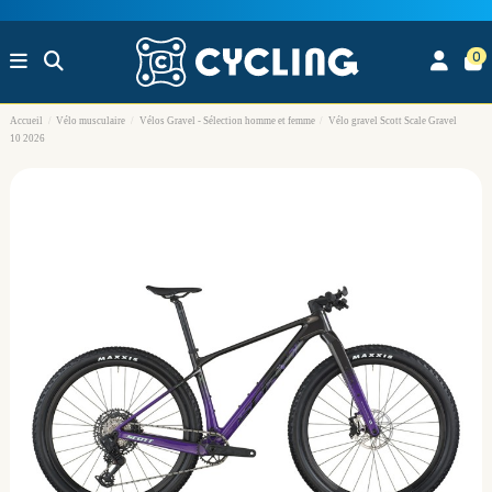
0
Accueil
Vélo musculaire
Vélos Gravel - Sélection homme et femme
Vélo gravel Scott Scale Gravel
10 2026