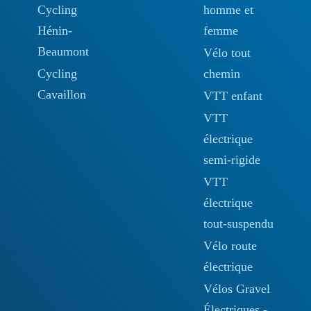
Cycling
homme et
Hénin-
femme
Beaumont
Vélo tout
Cycling
chemin
Cavaillon
VTT enfant
VTT
électrique
semi-rigide
VTT
électrique
tout-suspendu
Vélo route
électrique
Vélos Gravel
Électriques -