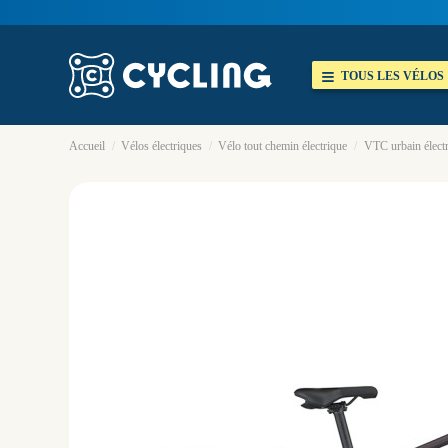
TOUS LES VÉLOS
Accueil
Vélos électriques
Vélo tout chemin électrique
VTC urbain élect