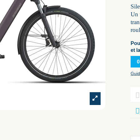
Sile
Un 
tra
roul
Pou
et l
0
Guid