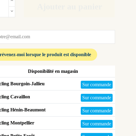
Ajouter au panier
Disponibilité en magasin
ling Bourgoin-Jallieu
Sur commande
ling Cavaillon
Sur commande
cling Hénin-Beaumont
Sur commande
ling Montpellier
Sur commande
ling Petite-Forêt