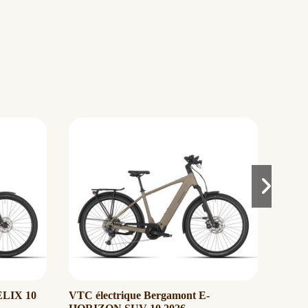
ELIX 10
VTC électrique Bergamont E-
Vélo 