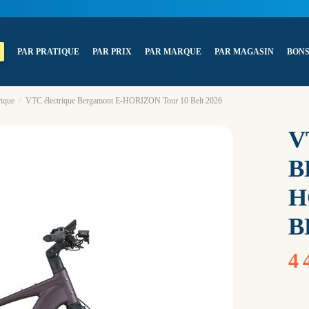
PAR PRATIQUE
PAR PRIX
PAR MARQUE
PAR MAGASIN
BONS
rique
VTC électrique Bergamont E-HORIZON Tour 10 Belt 2026
V
B
H
B
4 