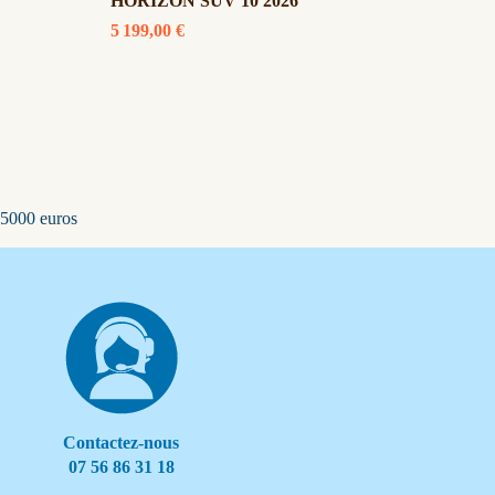
HORIZON SUV 10 2026
ADVE
5 199,00 €
5 399,
 5000 euros
Contactez-nous
07 56 86 31 18