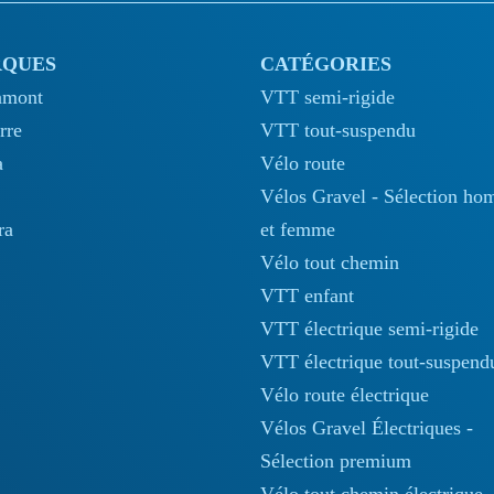
QUES
CATÉGORIES
amont
VTT semi-rigide
rre
VTT tout-suspendu
a
Vélo route
Vélos Gravel - Sélection h
ra
et femme
Vélo tout chemin
VTT enfant
VTT électrique semi-rigide
VTT électrique tout-suspend
Vélo route électrique
Vélos Gravel Électriques -
Sélection premium
Vélo tout chemin électrique