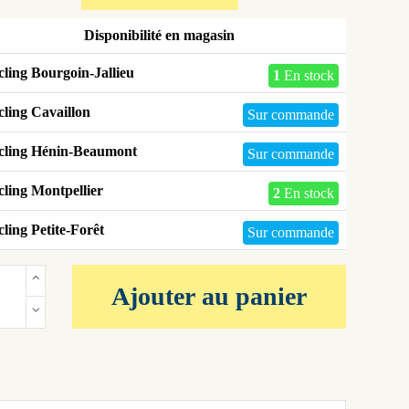
Disponibilité en magasin
ling Bourgoin-Jallieu
1
En stock
ling Cavaillon
Sur commande
cling Hénin-Beaumont
Sur commande
ling Montpellier
2
En stock
ling Petite-Forêt
Sur commande
Ajouter au panier