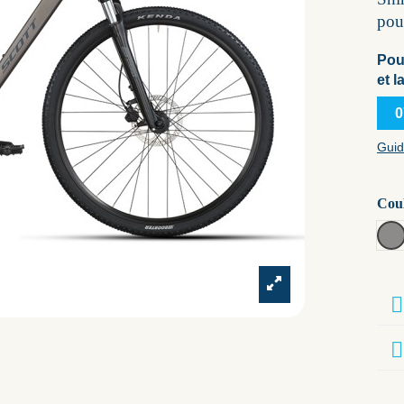
pour
Pou
et l
0
Guid
Cou
sw