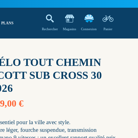
 PLANS
Rechercher
Magasins
Connexion
Panier
ÉLO TOUT CHEMIN
COTT SUB CROSS 30
026
9,00 €
sentiel pour la ville avec style.
re léger, fourche suspendue, transmission
mano 9 vitesses : un excellent rapport qualité-prix