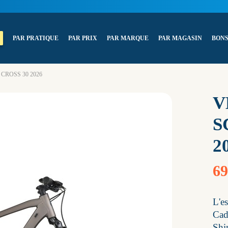
PAR PRATIQUE
PAR PRIX
PAR MARQUE
PAR MAGASIN
BONS
UB CROSS 30 2026
V
S
2
69
L'es
Cad
Shi