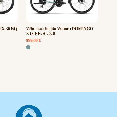
RIX 30 EQ
Vélo tout chemin Winora DOMINGO
Vélo 
X18 HIGH 2026
2026
999,00 €
1 399,