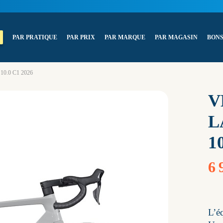
PAR PRATIQUE
PAR PRIX
PAR MARQUE
PAR MAGASIN
BONS
 10.0 C1 2026
V
L
1
6 
L’éq