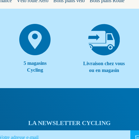
rmance
Vélo route Aéro
Bons plans vélo
Bons plans Route
5 magasins
Livraison chez vous
Cycling
ou en magasin
LA NEWSLETTER CYCLING