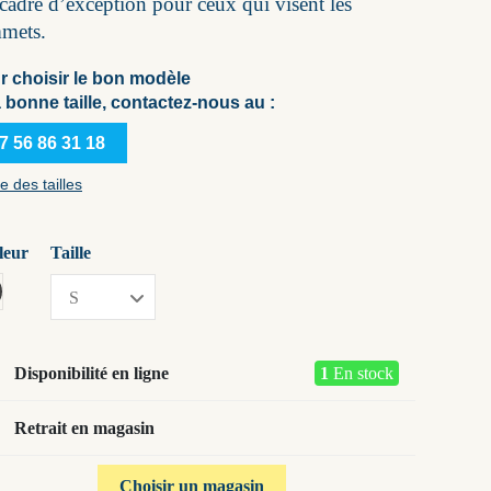
cadre d’exception pour ceux qui visent les
mets.
r choisir le bon modèle
a bonne taille, contactez-nous au :
7 56 86 31 18
e des tailles
leur
Taille
ris stone beige - glossy
Disponibilité en ligne
1
En stock
Retrait en magasin
Choisir un magasin