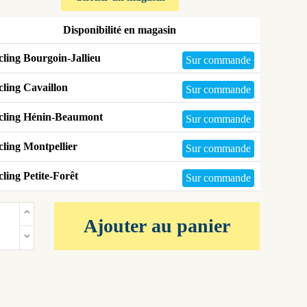
Disponibilité en magasin
ling Bourgoin-Jallieu
Sur commande
ling Cavaillon
Sur commande
cling Hénin-Beaumont
Sur commande
ling Montpellier
Sur commande
ling Petite-Forêt
Sur commande
Ajouter au panier