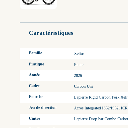
Caractéristiques
Famille
Xelius
Pratique
Route
Année
2026
Cadre
Carbon Uni
Fourche
Lapierre Rigid Carbon Fork Xel
Jeu de direction
Acros Integrated IS52/IS52, ICR
Cintre
Lapierre Drop bar Combo Carbo