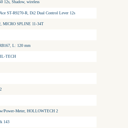
 12s, Shadow, wireless
-Ace ST-R9270-R, Di2 Dual Control Lever 12s
2, MICRO SPLINE 11-34T
 RB167, L: 120 mm
SIL-TECH
2
P w/Power-Meter, HOLLOWTECH 2
k 143