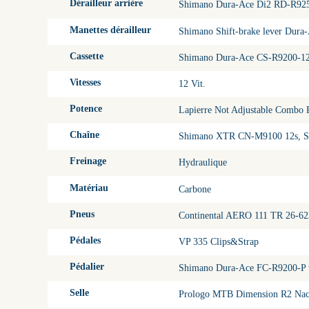
Dérailleur arrière
Shimano Dura-Ace Di2 RD-R9250
Manettes dérailleur
Shimano Shift-brake lever Dura
Cassette
Shimano Dura-Ace CS-R9200-1
Vitesses
12 Vit.
Potence
Lapierre Not Adjustable Combo
Chaîne
Shimano XTR CN-M9100 12s, 
Freinage
Hydraulique
Matériau
Carbone
Pneus
Continental AERO 111 TR 26-62
Pédales
VP 335 Clips&Strap
Pédalier
Shimano Dura-Ace FC-R9200-
Selle
Prologo MTB Dimension R2 Nac