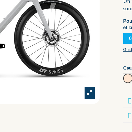
Un 
som
Pou
et l
0
Guid
Cou
pa