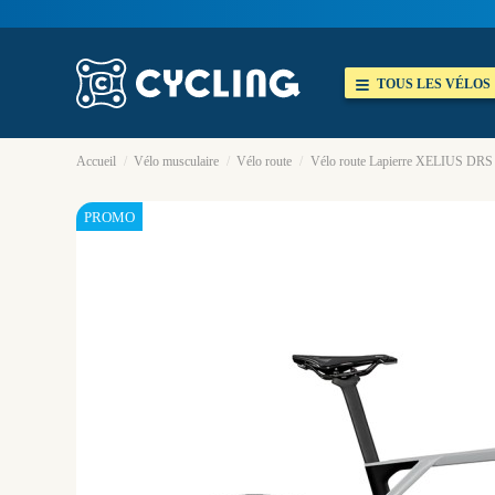
TOUS LES VÉLOS
Accueil
Vélo musculaire
Vélo route
Vélo route Lapierre XELIUS DRS