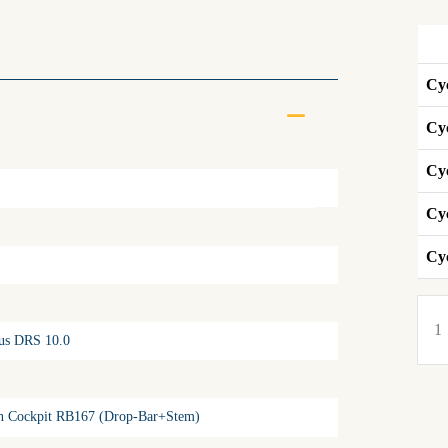
Cyc
Cyc
Cy
Cyc
Cyc
ius DRS 10.0
n Cockpit RB167 (Drop-Bar+Stem)