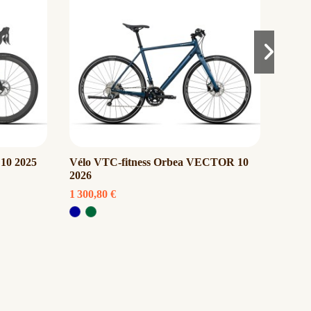
10 2025
Vélo VTC-fitness Orbea VECTOR 10
Vélo 
2026
2026
1 300,80 €
8 034,