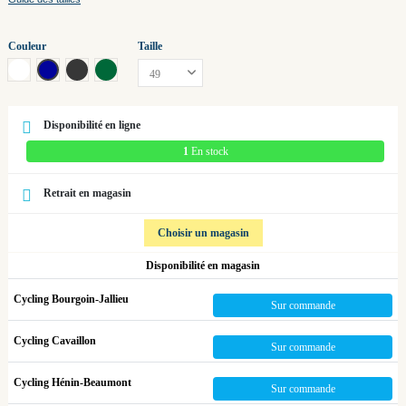
Couleur
Taille
White - Lilac
Blue
Diamond - Grey
Green - Carbon
Disponibilité en ligne
1
En stock
Retrait en magasin
Choisir un magasin
Disponibilité en magasin
Cycling Bourgoin-Jallieu
Sur commande
Cycling Cavaillon
Sur commande
Cycling Hénin-Beaumont
Sur commande