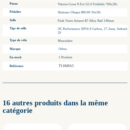
Pneus
Vittoria Corsa N.Ext G2.0 Foldable 700x28c
Pédalier
Shimano Ultegra R8100 34x50t
Selle
Fizik Vento Antares R7 Alloy Rail 140mm
Tige de selle
OC Performance XP10-S Carbon, 27.2mm, Setback
20
Type de vélo
Musculaire
Marque
Orbea
En stock
1 Produits
T11049A5
Référence
16 autres produits dans la même
catégorie