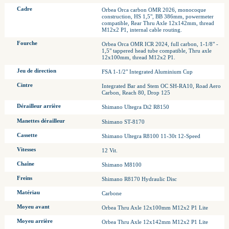
Cadre
Orbea Orca carbon OMR 2026, monocoque
construction, HS 1,5", BB 386mm, powermeter
compatible, Rear Thru Axle 12x142mm, thread
M12x2 P1, internal cable routing.
Fourche
Orbea Orca OMR ICR 2024, full carbon, 1-1/8" -
1,5" tappered head tube compatible, Thru axle
12x100mm, thread M12x2 P1.
Jeu de direction
FSA 1-1/2" Integrated Aluminium Cup
Cintre
Integrated Bar and Stem OC SH-RA10, Road Aero
Carbon, Reach 80, Drop 125
Dérailleur arrière
Shimano Ultegra Di2 R8150
Manettes dérailleur
Shimano ST-8170
Cassette
Shimano Ultegra R8100 11-30t 12-Speed
Vitesses
12 Vit.
Chaîne
Shimano M8100
Freins
Shimano R8170 Hydraulic Disc
Matériau
Carbone
Moyeu avant
Orbea Thru Axle 12x100mm M12x2 P1 Lite
Moyeu arrière
Orbea Thru Axle 12x142mm M12x2 P1 Lite