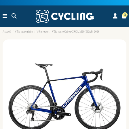
0
Accueil
Vélo musculaire
Vélo route
Vélo route Orbea ORCA M20iTEAM 2026